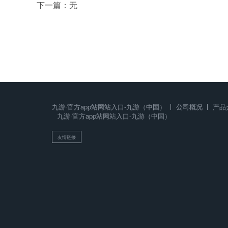
下一篇：无
九游·官方app站网站入口-九游（中国）
公司概况
产品
九游·官方app站网站入口-九游（中国）
友情链接