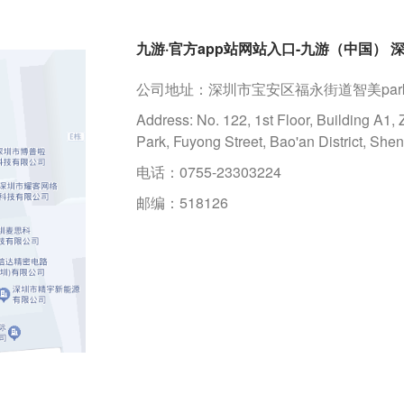
九游·官方app站网站入口-九游（中国） 
公司地址：深圳市宝安区福永街道智美park
Address: No. 122, 1st Floor, Building A1, 
Park, Fuyong Street, Bao'an District, She
电话：0755-23303224
邮编：518126