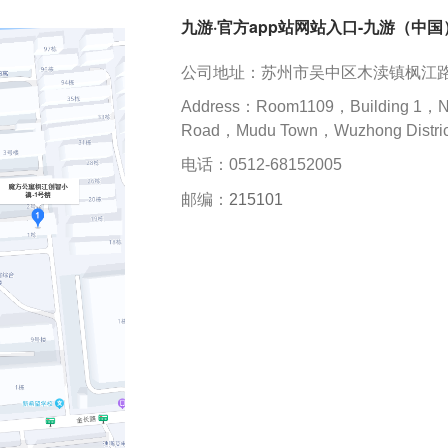
九游·官方app站网站入口-九游（中国
公司地址
：苏州市吴中区木渎镇枫江路1
Address：Room1109，Building 1，N
Road，Mudu Town，Wuzhong Distric
电话：0512-68152005
邮编：
215101