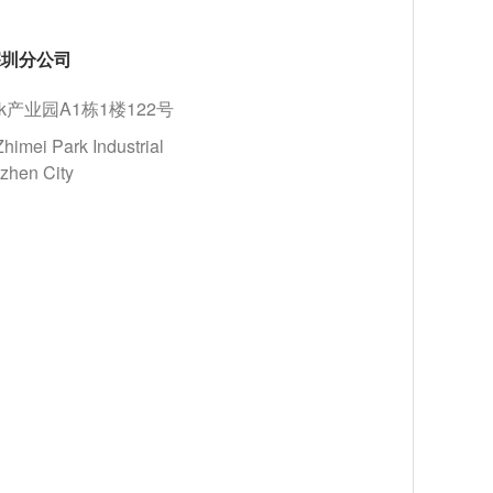
深圳分公司
产业园A1栋1楼122号
Zhimei Park Industrial
nzhen City